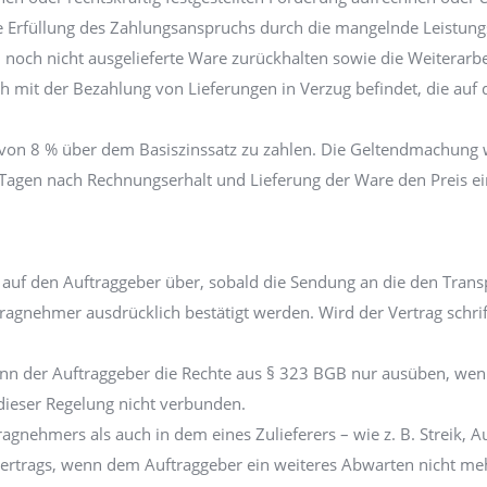
e Erfüllung des Zahlungsanspruchs durch die mangelnde Leistungs
och nicht ausgelieferte Ware zurückhalten sowie die Weiterarbei
 mit der Bezahlung von Lieferungen in Verzug befindet, die auf d
 von 8 % über dem Basiszinssatz zu zahlen. Die Geltendmachung 
agen nach Rechnungserhalt und Lieferung der Ware den Preis einsc
r auf den Auftraggeber über, sobald die Sendung an die den Tra
tragnehmer ausdrücklich bestätigt werden. Wird der Vertrag schri
kann der Auftraggeber die Rechte aus § 323 BGB nur ausüben, w
 dieser Regelung nicht verbunden.
agnehmers als auch in dem eines Zulieferers – wie z. B. Streik, A
Vertrags, wenn dem Auftraggeber ein weiteres Abwarten nicht me