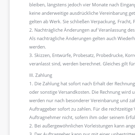
bleiben, längstens jedoch vier Monate nach Eingang
keine anderweitige ausdrückliche Vereinbarung ge
gelten ab Werk. Sie schließen Verpackung, Fracht, 
2. Nachträgliche Änderungen auf Veranlassung des
Als nachträgliche Änderungen gelten auch Wieder
werden.
3. Skizzen, Entwürfe, Probesatz, Probedrucke, Kor
veranlasst sind, werden berechnet. Gleiches gilt fü
III. Zahlung
1. Die Zahlung hat sofort nach Erhalt der Rechnung
oder sonstige Versandkosten. Die Rechnung wird un
werden nur nach besonderer Vereinbarung und za
Auftraggeber sofort zu zahlen. Für die rechtzeitig
Auftragnehmer nicht, sofern ihm oder seinem Erfüllu
2. Bei außergewöhnlichen Vorleistungen kann ang
3. Der Auftraggeber kann nur mit einer unbestritt