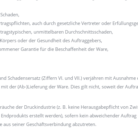
 Schaden,
ertragspflichten, auch durch gesetzliche Vertreter oder Erfüllungs
rtragstypischen, unmittelbaren Durchschnittsschaden,
s Körpers oder der Gesundheit des Auftraggebers,
ommener Garantie für die Beschaffenheit der Ware,
 Schadensersatz (Ziffern VI. und VII.) verjähren mit Ausnahme de
t der (Ab-)Lieferung der Ware. Dies gilt nicht, soweit der Auftr
äuche der Druckindustrie (z. B. keine Herausgabepflicht von Zw
 Endprodukts erstellt werden), sofern kein abweichender Auftrag 
he aus seiner Geschäftsverbindung abzutreten.