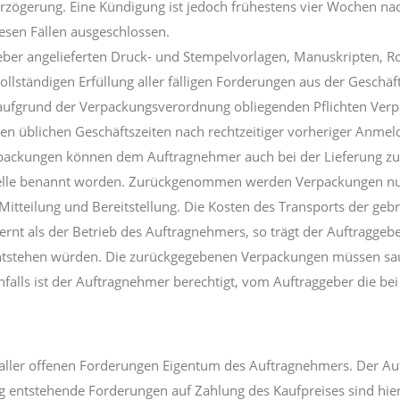
Verzögerung. Eine Kündigung ist jedoch frühestens vier Wochen na
iesen Fällen ausgeschlossen.
ber angelieferten Druck- und Stempelvorlagen, Manuskripten, R
lständigen Erfüllung aller fälligen Forderungen aus der Geschäf
ufgrund der Verpackungsverordnung obliegenden Pflichten Verp
 üblichen Geschäftszeiten nach rechtzeitiger vorheriger Anmeld
ackungen können dem Auftragnehmer auch bei der Lieferung zu
elle benannt worden. Zurückgenommen werden Verpackungen nur 
 Mitteilung und Bereitstellung. Die Kosten des Transports der geb
t als der Betrieb des Auftragnehmers, so trägt der Auftraggeber 
ntstehen würden. Die zurückgegebenen Verpackungen müssen sau
enfalls ist der Auftragnehmer berechtigt, vom Auftraggeber die 
g aller offenen Forderungen Eigentum des Auftragnehmers. Der A
ng entstehende Forderungen auf Zahlung des Kaufpreises sind hie