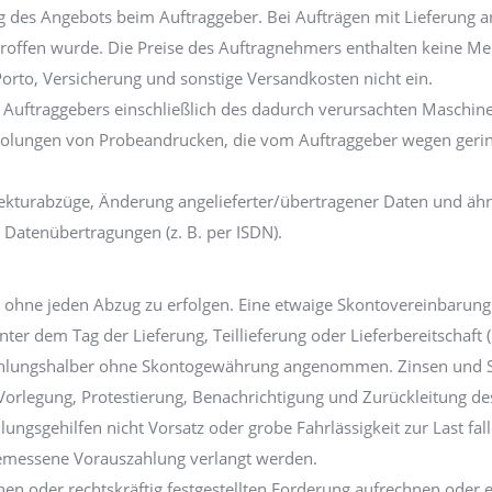
 des Angebots beim Auftraggeber. Bei Aufträgen mit Lieferung an D
troffen wurde. Die Preise des Auftragnehmers enthalten keine Me
Porto, Versicherung und sonstige Versandkosten nicht ein.
 Auftraggebers einschließlich des dadurch verursachten Maschin
holungen von Probeandrucken, die vom Auftraggeber wegen gerin
rekturabzüge, Änderung angelieferter/übertragener Daten und ähn
r Datenübertragungen (z. B. per ISDN).
 ohne jeden Abzug zu erfolgen. Eine etwaige Skontovereinbarung b
ter dem Tag der Lieferung, Teillieferung oder Lieferbereitschaft
hlungshalber ohne Skontogewährung angenommen. Zinsen und Spe
e Vorlegung, Protestierung, Benachrichtigung und Zurückleitung de
ngsgehilfen nicht Vorsatz oder grobe Fahrlässigkeit zur Last fall
emessene Vorauszahlung verlangt werden.
enen oder rechtskräftig festgestellten Forderung aufrechnen oder