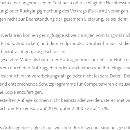
rhalb einer angemessenen Frist nach oder schlägt die Nachbesser
ng) oder Rückgängigmachung des Vertrags (Rücktritt) verlangen.
igen nicht zur Beanstandung der gesamten Lieferung, es sei denn, 
ngsverfahren können geringfügige Abweichungen vom Original nich
al Proofs, Andrucken) und dem Endprodukt. Darüber hinaus ist die
 beeinträchtigen, ausgeschlossen.
gesetzten Materials haftet der Auftragnehmer nur bis zur Höhe d
aten) durch den Auftraggeber oder durch einen von ihm eingeschal
fensichtlich nicht verarbeitungsfähige oder nicht lesbare Daten. 
and entsprechende Schutzprogramme für Computerviren einzusetz
ne Kopie anzufertigen.
estellten Auflage können nicht beanstandet werden. Berechnet wir
ich der Prozentsatz auf 20 %, unter 2.000 kg auf 15 %.
 Auftraggebers, gleich aus welchem Rechtsgrund, sind ausgesch